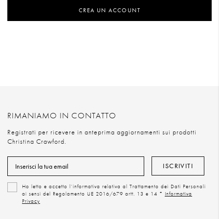
CREA UN ACCOUNT
RIMANIAMO IN CONTATTO
Registrati per ricevere in anteprima aggiornamenti sui prodotti
Christina Crawford.
ISCRIVITI
Ho letto e accetto l’informativa relativa al Trattamento dei Dati Personali
ai sensi del Regolamento UE 2016/679 artt. 13 e 14 *
Informativa
Privacy