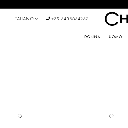
ITALIANO
+39 3458634287
DONNA
UOMO
Aggiungi
Aggiu
alla
alla