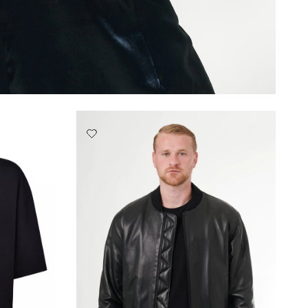
Aggiungi
alla
lista
desideri