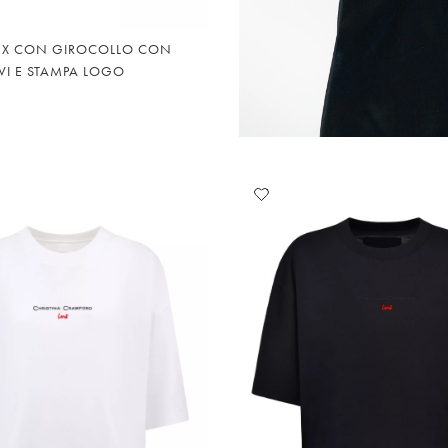
SEX CON GIROCOLLO CON
VI E STAMPA LOGO
ngi
Aggiungi
alla
lista
eri
desideri