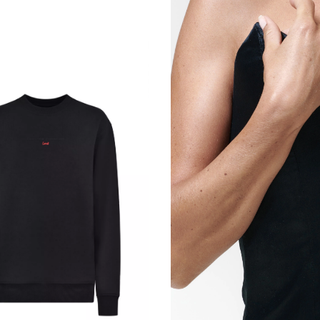
ngi
eri