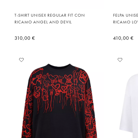
T-SHIRT UNISEX REGULAR FIT CON
FELPA UNI
RICAMO ANGEL AND DEVIL
RICAMO LO
310,00 €
410,00 €
Aggiungi
Aggiu
alla
alla
lista
lista
desideri
desid