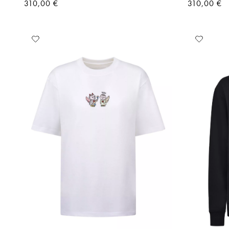
310,00 €
310,00 €
Aggiungi
Aggiu
alla
alla
lista
lista
desideri
desid