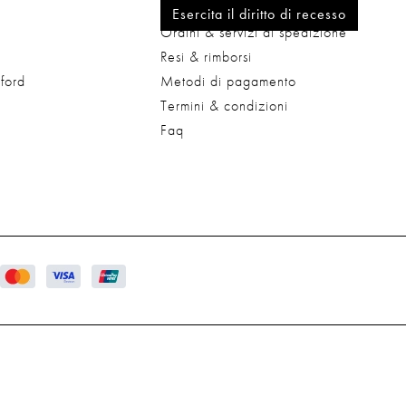
Contatti
Esercita il diritto di recesso
Ordini & servizi di spedizione
Resi & rimborsi
ford
Metodi di pagamento
Termini & condizioni
Faq