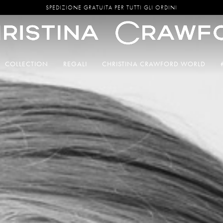
SPEDIZIONE GRATUITA PER TUTTI GLI ORDINI
COLLECTION
REGALI
CHRISTINA CRAWFORD WORLD