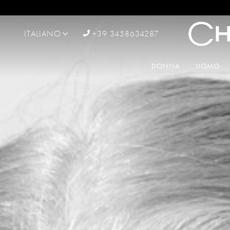
ITALIANO
+39 3458634287
DONNA
UOMO