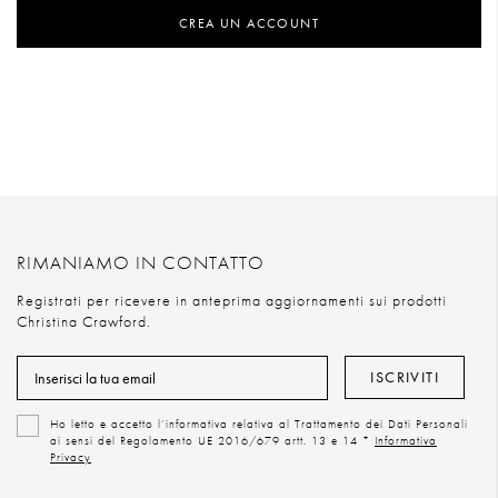
CREA UN ACCOUNT
RIMANIAMO IN CONTATTO
Registrati per ricevere in anteprima aggiornamenti sui prodotti
Christina Crawford.
ISCRIVITI
Ho letto e accetto l’informativa relativa al Trattamento dei Dati Personali
ai sensi del Regolamento UE 2016/679 artt. 13 e 14 *
Informativa
Privacy