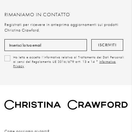
RIMANIAMO IN CONTATTO
Registrati per ricevere in anteprima aggiornamenti sui prodotti
Christina Crawford.
ISCRIVITI
Ho letto e accetto l’informativa relativa al Trattamento dei Dati Personali
ai sensi del Regolamento UE 2016/679 artt. 13 e 14 *
Informativa
Privacy
Come possiamo aiutarti?