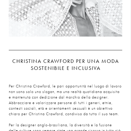
PELLE
VEDI TUTTI I PRODOTTI DI
IN EVIDENZA
VEDI TUTTI I PRODOTTI DI
PRÊT-À-PORTER
CHRISTINA CRAWFORD PER UNA MODA
SOSTENIBILE E INCLUSIVA
Per Christina Crawford, le pari opportunità nel luogo di lavoro
non sono solo uno slogan, ma una realtà quotidiana acquisita
e mantenuta con dedizione dal marchio della designer.
Abbracciare e valorizzare persone di tutti i generi, etnie,
contesti sociali, età e orientamenti sessuali è un obiettivo
chiaro per Christina Crawford, condiviso da tutto il suo team.
Per la designer anglo-brasiliana, la diversità e la fusione
delle culture sono sempre state una grande risorsa in tutto ciò